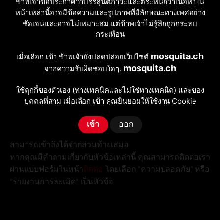
ข้าพเจ้าขอประกาศว่าบรรลุนิติภาวะและตระหนักว่าเนื้อหาใน
ลบเนื้อหาที่ละเมิดกฎระเบียบหรือกฎหมาย เราเชิญชวนให้ผู้
หน้าเหล่านี้อาจมีข้อความและรูปภาพที่มีลักษณะทางเพศอย่าง
ใช้รายงานโปรไฟล์ที่น่าสงสัย ประกาศปลอม หรือพฤติกรรม
ชัดเจนและอาจไม่เหมาะสม แต่ข้าพเจ้าไม่รู้สึกถูกกระทบ
ที่ไม่เหมาะสมผ่านหน้า
รายงานการละเมิด
กระเทือน
เรายังรวบรวมเคล็ดลับที่เป็นประโยชน์ในคู่มือ
วิธีหลีกเลี่ยง
การหลอกลวง
เพื่อช่วยให้คุณรับรู้คำขอที่ผิดปกติและปกป้อง
mosquita.ch
เมื่อเลือก เข้า ข้าพเจ้ายังปลดปล่อยเว็บไซต์
ข้อมูลของคุณ
mosquita.ch
จากความรับผิดชอบใดๆ.
ใช้คุกกี้ของตัวเอง (ทางเทคนิคและไม่ใช่ทางเทคนิค) และของ
ความโปร่งใสและกฎที่ชัดเจน
บุคคลที่สาม เมื่อเลือก เข้า คุณยินยอมให้ใช้งาน
Cookie
กฎทั้งหมดเกี่ยวกับการใช้งานเว็บไซต์ เนื้อหาที่อนุญาต และ
ข้อจำกัดความรับผิดชอบอธิบายไว้ใน
ข้อกำหนดและเงื่อนไข
เข้า
ออก
ข้อมูลเกี่ยวกับความเป็นส่วนตัวและคุกกี้มีอยู่ในหน้าเฉพาะ
สามารถเข้าถึงได้จากส่วนท้ายเสมอ
หากคุณมีคำถามเกี่ยวกับหัวข้อเหล่านี้ คุณสามารถติดต่อเรา
ผ่านแบบฟอร์มในหน้า
ติดต่อ
โดยเลือก "ความปลอดภัย" หรือ
"รายงานการละเมิด" เป็นหัวข้อ