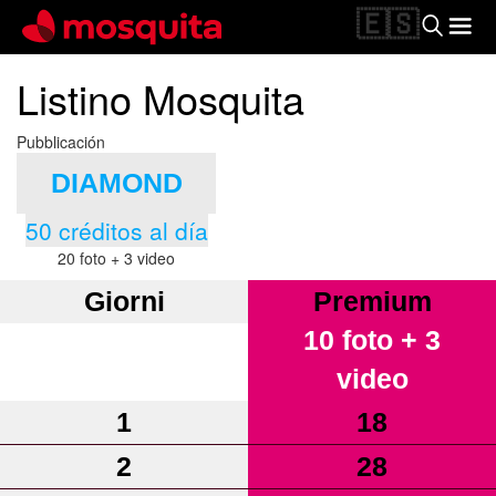
🇪🇸
Listino Mosquita
Pubblicación
DIAMOND
50 créditos al día
20 foto + 3 video
Giorni
Premium
10 foto + 3
video
1
18
2
28