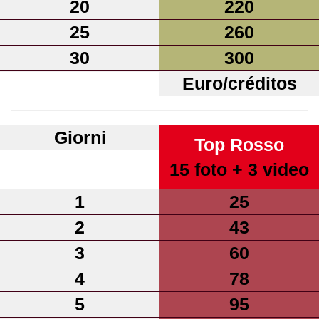
20
220
25
260
30
300
Euro/créditos
Giorni
Top Rosso
15 foto + 3 video
1
25
2
43
3
60
4
78
5
95