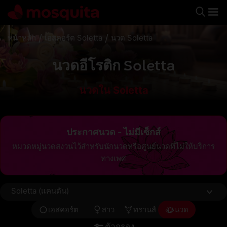
🇹🇭
/
/
หน้าหลัก
เอสคอร์ต Soletta
นวด Soletta
นวดอีโรติก Soletta
นวดใน Soletta
ประกาศนวด - ไม่มีเซ็กส์
หมวดหมู่นวดสงวนไว้สำหรับนักนวดหรือศูนย์นวดที่ไม่ให้บริการ
ทางเพศ
Soletta (แคนตัน)
เอสคอร์ต
สาว
ทรานส์
นวด