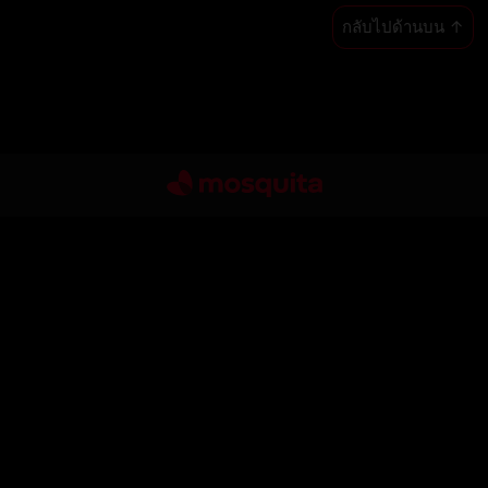
กลับไปด้านบน ↑
เว็บไซต์
เกี่ยวกับเรา
วิธีการทำงาน
Regolamento commenti
ติดต่อ
ราคา
ช่วยเหลือและความปลอดภัย