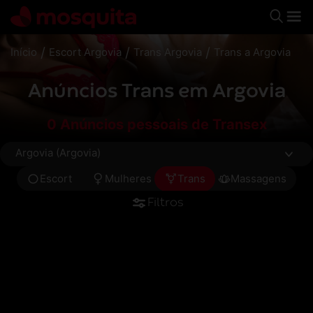
🇧🇷
/
/
/
Início
Escort Argovia
Trans Argovia
Trans a Argovia
Anúncios Trans em Argovia
0 Anúncios pessoais de Transex
Argovia (Argovia)
Escort
Mulheres
Trans
Massagens
Filtros