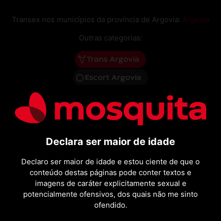
Transex nos municípios da província de Argovia:
Argovia
Outras categorias:
Trans Argovia
Escort Argovia
Mulheres Argovia
Gigolô Argovia
Massagens Argovia
Declara ser maior de idade
Declaro ser maior de idade e estou ciente de que o
conteúdo destas páginas pode conter textos e
imagens de caráter explicitamente sexual e
potencialmente ofensivos, dos quais não me sinto
ofendido.